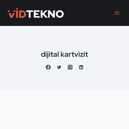
Skip
to
content
dijital kartvizit