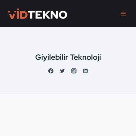
Skip
to
content
Giyilebilir Teknoloji